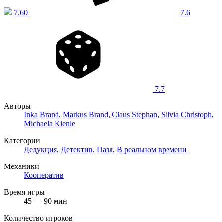
7.60
7.6
7.7
Авторы
Inka Brand
,
Markus Brand
,
Claus Stephan
,
Silvia Christoph
,
Michaela Kienle
Категории
Дедукция
,
Детектив
,
Пазл
,
В реальном времени
Механики
Кооператив
Время игры
45 — 90 мин
Количество игроков