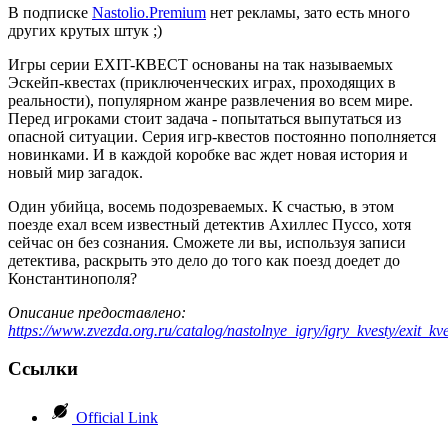
В подписке
Nastolio.Premium
нет рекламы, зато есть много
других крутых штук ;)
Игры серии EXIT-КВЕСТ основаны на так называемых
Эскейп-квестах (приключенческих играх, проходящих в
реальности), популярном жанре развлечения во всем мире.
Перед игроками стоит задача - попытаться выпутаться из
опасной ситуации. Серия игр-квестов постоянно пополняется
новинками. И в каждой коробке вас ждет новая история и
новый мир загадок.
Один убийца, восемь подозреваемых. К счастью, в этом
поезде ехал всем известный детектив Ахиллес Пуссо, хотя
сейчас он без сознания. Сможете ли вы, используя записи
детектива, раскрыть это дело до того как поезд доедет до
Константинополя?
Описание предоставлено:
https://www.zvezda.org.ru/catalog/nastolnye_igry/igry_kvesty/exit_k
Ссылки
Official Link