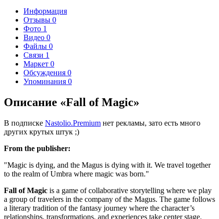
Информация
Отзывы
0
Фото
1
Видео
0
Файлы
0
Связи
1
Маркет
0
Обсуждения
0
Упоминания
0
Описание «Fall of Magic»
В подписке
Nastolio.Premium
нет рекламы, зато есть много
других крутых штук ;)
From the publisher:
"Magic is dying, and the Magus is dying with it. We travel together
to the realm of Umbra where magic was born."
Fall of Magic
is a game of collaborative storytelling where we play
a group of travelers in the company of the Magus. The game follows
a literary tradition of the fantasy journey where the character’s
relationships, transformations, and experiences take center stage.