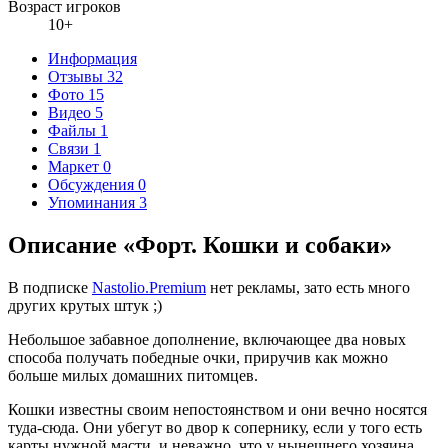
Возраст игроков
10+
Информация
Отзывы
32
Фото
15
Видео
5
Файлы
1
Связи
1
Маркет
0
Обсуждения
0
Упоминания
3
Описание «Форт. Кошки и собаки»
В подписке
Nastolio.Premium
нет рекламы, зато есть много
других крутых штук ;)
Небольшое забавное дополнение, включающее два новых
способа получать победные очки, приручив как можно
больше милых домашних питомцев.
Кошки известны своим непостоянством и они вечно носятся
туда-сюда. Они убегут во двор к сопернику, если у того есть
карты нужной масти, и неважно, что у нынешнего хозяина