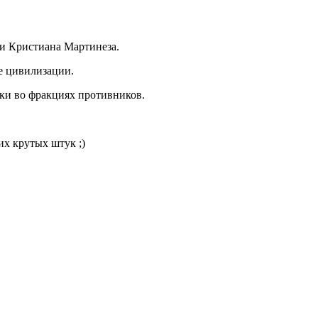
 и Кристиана Мартинеза.
е цивилизации.
дки во фракциях противников.
их крутых штук ;)