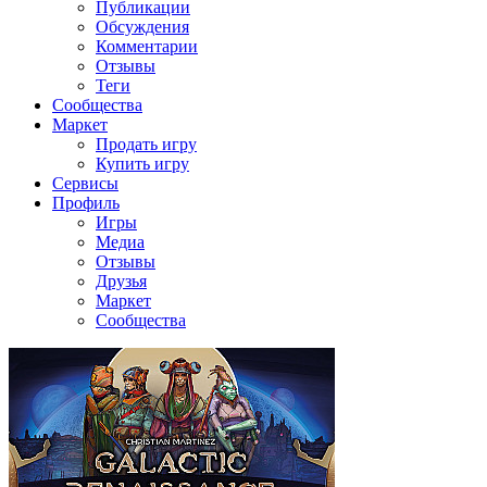
Публикации
Обсуждения
Комментарии
Отзывы
Теги
Сообщества
Маркет
Продать игру
Купить игру
Сервисы
Профиль
Игры
Медиа
Отзывы
Друзья
Маркет
Сообщества