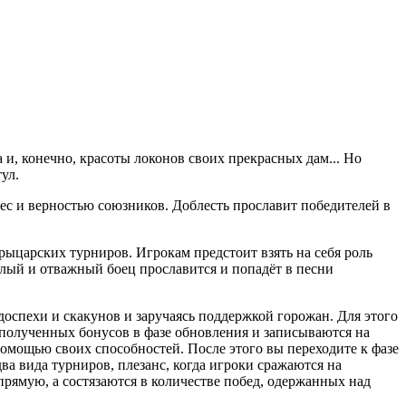
 и, конечно, красоты локонов своих прекрасных дам... Но
ул.
ес и верностью союзников. Доблесть прославит победителей в
рыцарских турниров. Игрокам предстоит взять на себя роль
лый и отважный боец прославится и попадёт в песни
 доспехи и скакунов и заручаясь поддержкой горожан. Для этого
 полученных бонусов в фазе обновления и записываются на
помощью своих способностей. После этого вы переходите к фазе
два вида турниров, плезанс, когда игроки сражаются на
прямую, а состязаются в количестве побед, одержанных над