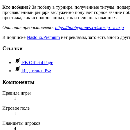
Кто победил?
За победу в турнире, полученные титулы, подде
прославленный рыцарь заслуженно получает гордое звание побе
престижа, как использованных, так и неиспользованных.
Описание предоставлено:
https://hobbygames.ru/istorija-ricarja
В подписке
Nastolio.Premium
нет рекламы, зато есть много друг
Ссылки
FB Official Page
Издатель в РФ
Компоненты
Правила игры
1
Игровое поле
1
Планшеты игроков
4