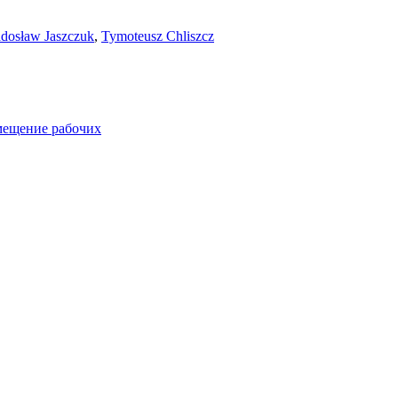
dosław Jaszczuk
,
Tymoteusz Chliszcz
мещение рабочих