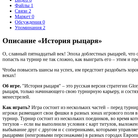
Файлы
1
Связи
2
Маркет
0
Обсуждения
0
Упоминания
2
Описание «История рыцаря»
О, славный пятнадцатый век! Эпоха доблестных рыцарей, что о
попасть на турнир не так сложно, как выиграть его – этим и п
Чтобы повысить шансы на успех, им предстоит раздобыть хоро
веках!
Об игре.
"История рыцаря" – это русская версия стратегии Glo
рыцаря, только начинающего свою турнирную карьеру, и состя
менестрелей.
Как играть?
Игра состоит из нескольких частей – перед турни
игроки размещают свои фишки в разных зонах игрового поля в
турнир. Турнир состоит из нескольких поединков, во время ко
титулов – если вы выполнили условия с карт титулов, выложенн
выбывание друг с другом и с соперниками, которыми управляет 
рыцарями (неигровыми персонажами) в разных городах Европ