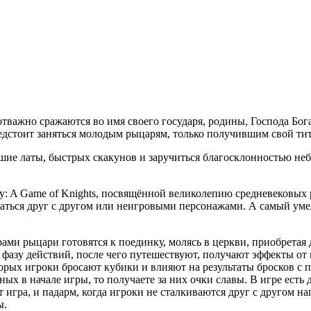
тважно сражаются во имя своего государя, родины, Господа Бога
редстоит заняться молодым рыцарям, только получившим свой тит
шие латы, быстрых скакунов и заручиться благосклонностью неб
ry: A Game of Knights, посвящённой великолепию средневековых 
заться друг с другом или неигровыми персонажами. А самый уме
рами рыцари готовятся к поединку, молясь в церкви, приобретая
 фазу действий, после чего путешествуют, получают эффекты от
торых игроки бросают кубики и влияют на результаты бросков с 
ых в начале игры, то получаете за них очки славы. В игре есть 
игра, и падарм, когда игроки не сталкиваются друг с другом на
ы.