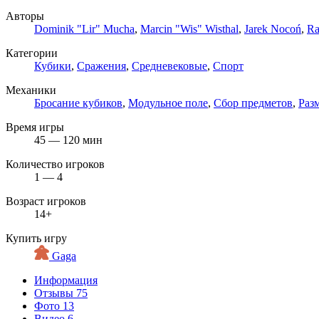
Авторы
Dominik "Lir" Mucha
,
Marcin "Wis" Wisthal
,
Jarek Nocoń
,
Ra
Категории
Кубики
,
Сражения
,
Средневековые
,
Спорт
Механики
Бросание кубиков
,
Модульное поле
,
Сбор предметов
,
Раз
Время игры
45 — 120 мин
Количество игроков
1 — 4
Возраст игроков
14+
Купить игру
Gaga
Информация
Отзывы
75
Фото
13
Видео
6