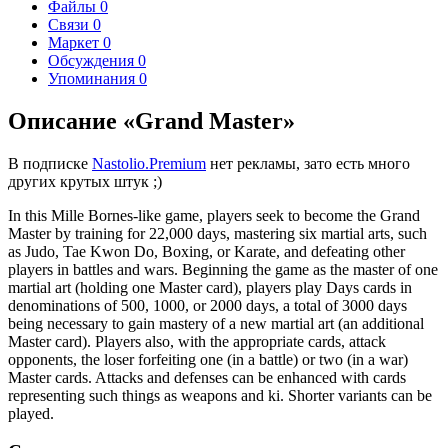
Файлы
0
Связи
0
Маркет
0
Обсуждения
0
Упоминания
0
Описание «Grand Master»
В подписке
Nastolio.Premium
нет рекламы, зато есть много
других крутых штук ;)
In this Mille Bornes-like game, players seek to become the Grand
Master by training for 22,000 days, mastering six martial arts, such
as Judo, Tae Kwon Do, Boxing, or Karate, and defeating other
players in battles and wars. Beginning the game as the master of one
martial art (holding one Master card), players play Days cards in
denominations of 500, 1000, or 2000 days, a total of 3000 days
being necessary to gain mastery of a new martial art (an additional
Master card). Players also, with the appropriate cards, attack
opponents, the loser forfeiting one (in a battle) or two (in a war)
Master cards. Attacks and defenses can be enhanced with cards
representing such things as weapons and ki. Shorter variants can be
played.