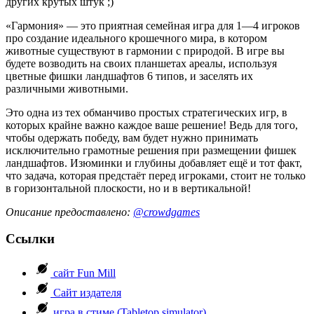
других крутых штук ;)
«Гармония» — это приятная семейная игра для 1—4 игроков
про создание идеального крошечного мира, в котором
животные существуют в гармонии с природой. В игре вы
будете возводить на своих планшетах ареалы, используя
цветные фишки ландшафтов 6 типов, и заселять их
различными животными.
Это одна из тех обманчиво простых стратегических игр, в
которых крайне важно каждое ваше решение! Ведь для того,
чтобы одержать победу, вам будет нужно принимать
исключительно грамотные решения при размещении фишек
ландшафтов. Изюминки и глубины добавляет ещё и тот факт,
что задача, которая предстаёт перед игроками, стоит не только
в горизонтальной плоскости, но и в вертикальной!
Описание предоставлено:
@crowdgames
Ссылки
сайт Fun Mill
Сайт издателя
игра в стиме (Tabletop simulator)