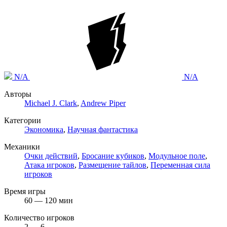
N/A
N/A
Авторы
Michael J. Clark
,
Andrew Piper
Категории
Экономика
,
Научная фантастика
Механики
Очки действий
,
Бросание кубиков
,
Модульное поле
,
Атака игроков
,
Размещение тайлов
,
Переменная сила
игроков
Время игры
60 — 120 мин
Количество игроков
2 — 6