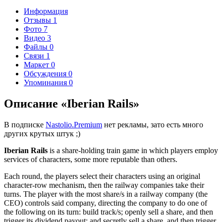
Информация
Отзывы
1
Фото
7
Видео
3
Файлы
0
Связи
1
Маркет
0
Обсуждения
0
Упоминания
0
Описание «Iberian Rails»
В подписке
Nastolio.Premium
нет рекламы, зато есть много
других крутых штук ;)
Iberian Rails
is a share-holding train game in which players employ
services of characters, some more reputable than others.
Each round, the players select their characters using an original
character-row mechanism, then the railway companies take their
turns. The player with the most share/s in a railway company (the
CEO) controls said company, directing the company to do one of
the following on its turn: build track/s; openly sell a share, and then
trigger its dividend payout; and secretly sell a share, and then trigger