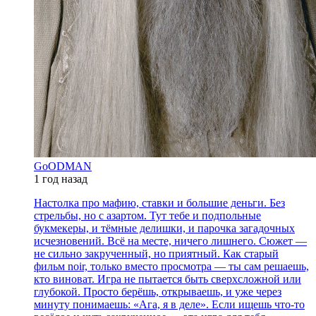
GoODMAN
1 год назад
Настолка про мафию, ставки и большие деньги. Без
стрельбы, но с азартом. Тут тебе и подпольные
букмекеры, и тёмные делишки, и парочка загадочных
исчезновений. Всё на месте, ничего лишнего. Сюжет —
не сильно закрученный, но приятный. Как старый
фильм noir, только вместо просмотра — ты сам решаешь,
кто виноват. Игра не пытается быть сверхсложной или
глубокой. Просто берёшь, открываешь, и уже через
минуту понимаешь: «Ага, я в деле». Если ищешь что-то