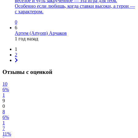
весёлое и чуть закрученное — эта игра для тебя.
Особенно если любишь, когда ставки высоки, а герои —
с характером.
0
6
Артем (Artyom) Арчаков
1 год назад
1
2
Отзывы с оценкой
10
6%
1
9
0
8
6%
1
7
11%