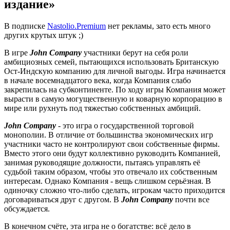
издание»
В подписке
Nastolio.Premium
нет рекламы, зато есть много
других крутых штук ;)
В игре
John Company
участники берут на себя роли
амбициозных семей, пытающихся использовать Британскую
Ост-Индскую компанию для личной выгоды. Игра начинается
в начале восемнадцатого века, когда Компания слабо
закрепилась на субконтиненте. По ходу игры Компания может
вырасти в самую могущественную и коварную корпорацию в
мире или рухнуть под тяжестью собственных амбиций.
John Company
- это игра о государственной торговой
монополии. В отличие от большинства экономических игр
участники часто не контролируют свои собственные фирмы.
Вместо этого они будут коллективно руководить Компанией,
занимая руководящие должности, пытаясь управлять её
судьбой таким образом, чтобы это отвечало их собственным
интересам. Однако Компания - вещь слишком серьёзная. В
одиночку сложно что-либо сделать, игрокам часто приходится
договариваться друг с другом. В
John Company
почти все
обсуждается.
В конечном счёте, эта игра не о богатстве: всё дело в