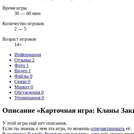
Время игры
30 — 60 мин
Количество игроков
2 — 5
Возраст игроков
14+
Информация
Отзывы
2
Фото
1
Видео
1
Файлы
0
Связи
0
Маркет
0
Обсуждения
0
Упоминания
0
Описание «Карточная игра: Кланы За
У этой игры ещё нет описания.
Если ты знаешь о чем эта игра, то можешь
отредактировать
её.
В подписке
Nastolio.Premium
нет рекламы, зато есть много друг