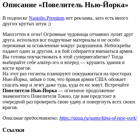
Описание «Повелитель Нью-Йорка»
В подписке
Nastolio.Premium
нет рекламы, зато есть много
других крутых штук ;)
Манхэттен в огне! Огромные чудовища отчаянно лупят друг
друга, используя все подручные материалы и не особо
переживая за оставленные вокруг разрушения. Небоскребы
падают один за другим, а в бой собирается вмешаться армия.
Вы готовы поучаствовать в этой супермегабитве? Тогда
выбирайте себе альтер-эго и вперед — крушить здания и
кости врагов.
На этот раз гиганты планируют покуражиться на просторах
Нью-Йорка
, забыв о том, что бравая армия США обожает
спасать мир и лезет даже туда, куда ее не зовут. Встречайте
Повелителя Нью-Йорка
— огненное продолжение
знаменитого Повелителя Токио, где вам предстоит в
очередной раз проверить свою удачу и повергнуть всех своих
врагов.
Описание предоставлено:
https://gaga.ru/game/king-of-new-york/
Ссылки