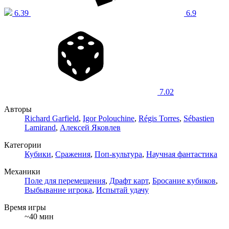
6.39
6.9
7.02
Авторы
Richard Garfield
,
Igor Polouchine
,
Régis Torres
,
Sébastien
Lamirand
,
Алексей Яковлев
Категории
Кубики
,
Сражения
,
Поп-культура
,
Научная фантастика
Механики
Поле для перемещения
,
Драфт карт
,
Бросание кубиков
,
Выбывание игрока
,
Испытай удачу
Время игры
~40 мин