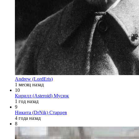
Andrew (LordEris)
1 месяц назад
10
Кирилл (Asteroid) Мусюк
1 год назад
9
Никита (DrNik) Старцев
4 года назад
8