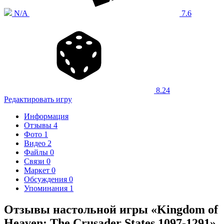
N/A
7.6
8.24
Редактировать игру
Информация
Отзывы
4
Фото
1
Видео
2
Файлы
0
Связи
0
Маркет
0
Обсуждения
0
Упоминания
1
Отзывы настольной игры «Kingdom of
Heaven: The Crusader States 1097-1291»