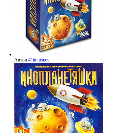
Автор
@imurseev