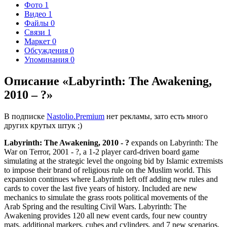
Фото
1
Видео
1
Файлы
0
Связи
1
Маркет
0
Обсуждения
0
Упоминания
0
Описание «Labyrinth: The Awakening,
2010 – ?»
В подписке
Nastolio.Premium
нет рекламы, зато есть много
других крутых штук ;)
Labyrinth: The Awakening, 2010 - ?
expands on Labyrinth: The
War on Terror, 2001 - ?, a 1-2 player card-driven board game
simulating at the strategic level the ongoing bid by Islamic extremists
to impose their brand of religious rule on the Muslim world. This
expansion continues where Labyrinth left off adding new rules and
cards to cover the last five years of history. Included are new
mechanics to simulate the grass roots political movements of the
Arab Spring and the resulting Civil Wars. Labyrinth: The
Awakening provides 120 all new event cards, four new country
mats, additional markers, cubes and cylinders, and 7 new scenarios,