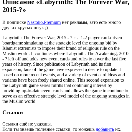
Описание «Labyrinth: The Forever War,
2015-?»
В подписке
Nastolio.Premium
нет рекламы, зато есть много
других крутых штук ;)
Labyrinth: The Forever War, 2015 - ? is a 1-2 player card-driven
boardgame simulating at the strategic level the ongoing bid by
Islamist extremists to impose their brand of religious rule on the
Muslim world. It continues where Labyrinth: The Awakening, 2010
- ? left off and adds new event cards and rules to cover the last five
years of history. Since publication of Labyrinth and its first
expansion, fans of the game have expressed a desire to update it
based on more recent events, and a variety of event card ideas and
variants have been freely shared online. This second expansion to
the Labyrinth game series fulfills that continuing interest by
providing up-to-date event cards and allows the game to continue to
serve as an effective strategic level model of the ongoing struggles in
the Muslim world.
Ссылки
Ссылки ещё не указаны.
Если ты знаешь полезные ссылки, то можешь
добавить
их.