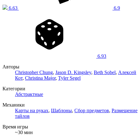
6.63
6.9
6.93
Авторы
Christopher Chung
,
Jason D. Kingsley
,
Beth Sobel
,
Алексей
Кот
,
Christina Major
,
Tyler Segel
Категории
Абстрактные
Механики
Карты на руках
,
Шаблоны
,
Сбор предметов
,
Размещение
тайлов
Время игры
~30 мин