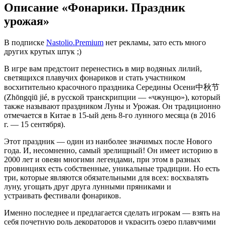
Описание «Фонарики. Праздник
урожая»
В подписке
Nastolio.Premium
нет рекламы, зато есть много
других крутых штук ;)
В игре вам предстоит перенестись в мир водяных лилий,
светящихся плавучих фонариков и стать участником
восхитительно красочного праздника Середины Осени中秋节
(Zhōngqiū jié, в русской транскрипции — «чжунцю»), который
также называют праздником Луны и Урожая. Он традиционно
отмечается в Китае в 15-ый день 8-го лунного месяца (в 2016
г. — 15 сентября).
Этот праздник — один из наиболее значимых после Нового
года. И, несомненно, самый зрелищный! Он имеет историю в
2000 лет и овеян многими легендами, при этом в разных
провинциях есть собственные, уникальные традиции. Но есть
три, которые являются обязательными для всех: восхвалять
луну, угощать друг друга лунными пряниками и
устраивать фестивали фонариков.
Именно последнее и предлагается сделать игрокам — взять на
себя почетную роль декораторов и украсить озеро плавучими