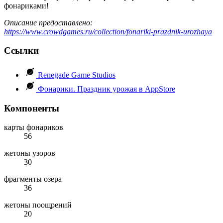
фонариками!
Описание предоставлено:
https://www.crowdgames.ru/collection/fonariki-prazdnik-urozhaya
Ссылки
Renegade Game Studios
Фонарики. Праздник урожая в AppStore
Компоненты
карты фонариков
56
жетоны узоров
30
фрагменты озера
36
жетоны поощрений
20