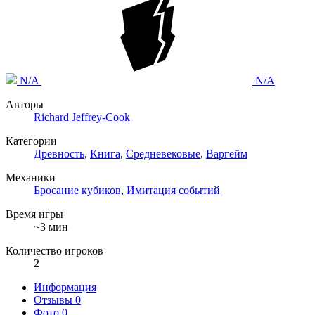
N/A
N/A
Авторы
Richard Jeffrey-Cook
Категории
Древность
,
Книга
,
Средневековые
,
Варгейм
Механики
Бросание кубиков
,
Имитация событий
Время игры
~3 мин
Количество игроков
2
Информация
Отзывы
0
Фото
0