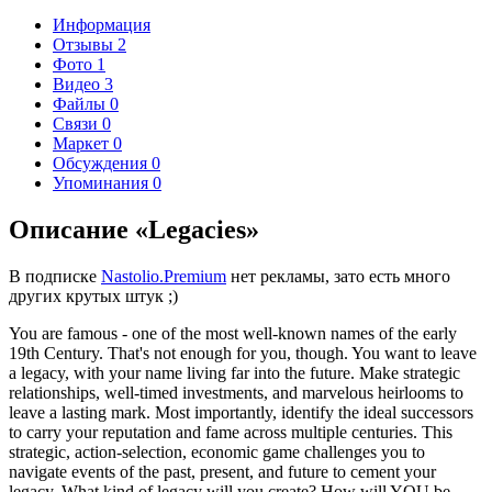
Информация
Отзывы
2
Фото
1
Видео
3
Файлы
0
Связи
0
Маркет
0
Обсуждения
0
Упоминания
0
Описание «Legacies»
В подписке
Nastolio.Premium
нет рекламы, зато есть много
других крутых штук ;)
You are famous - one of the most well-known names of the early
19th Century. That's not enough for you, though. You want to leave
a legacy, with your name living far into the future. Make strategic
relationships, well-timed investments, and marvelous heirlooms to
leave a lasting mark. Most importantly, identify the ideal successors
to carry your reputation and fame across multiple centuries. This
strategic, action-selection, economic game challenges you to
navigate events of the past, present, and future to cement your
legacy. What kind of legacy will you create? How will YOU be