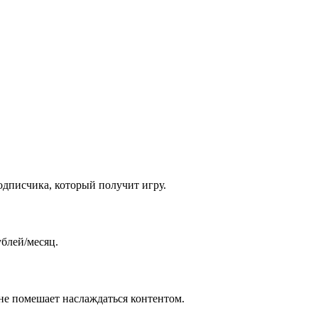
одписчика, который получит игру.
ублей/месяц.
 не помешает наслаждаться контентом.