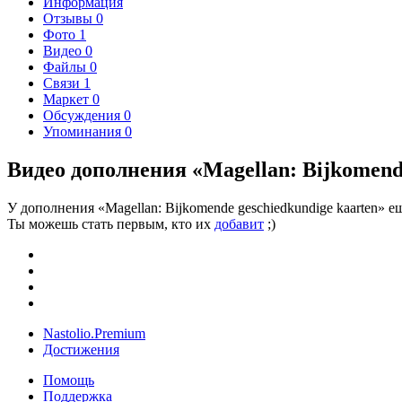
Информация
Отзывы
0
Фото
1
Видео
0
Файлы
0
Связи
1
Маркет
0
Обсуждения
0
Упоминания
0
Видео дополнения «Magellan: Bijkomende
У дополнения «Magellan: Bijkomende geschiedkundige kaarten» е
Ты можешь стать первым, кто их
добавит
;)
Nastolio.Premium
Достижения
Помощь
Поддержка