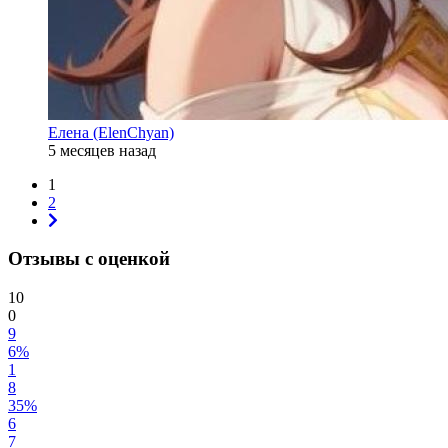
Елена (ElenChyan)
5 месяцев назад
1
2
Отзывы с оценкой
10
0
9
6%
1
8
35%
6
7