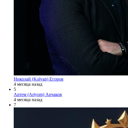
Николай (Kolyan) Егоров
4 месяца назад
5
Артем (Artyom) Арчаков
4 месяца назад
7