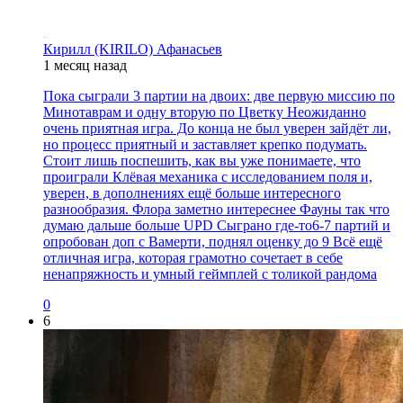
Кирилл (KIRILO) Афанасьев
1 месяц назад
Пока сыграли 3 партии на двоих: две первую миссию по
Минотаврам и одну вторую по Цветку Неожиданно
очень приятная игра. До конца не был уверен зайдёт ли,
но процесс приятный и заставляет крепко подумать.
Стоит лишь поспешить, как вы уже понимаете, что
проиграли Клёвая механика с исследованием поля и,
уверен, в дополнениях ещё больше интересного
разнообразия. Флора заметно интереснее Фауны так что
думаю дальше больше UPD Сыграно где-то6-7 партий и
опробован доп с Вамерти, поднял оценку до 9 Всё ещё
отличная игра, которая грамотно сочетает в себе
ненапряжность и умный геймплей с толикой рандома
0
6