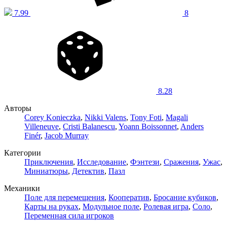
7.99
8
8.28
Авторы
Corey Konieczka
,
Nikki Valens
,
Tony Foti
,
Magali
Villeneuve
,
Cristi Balanescu
,
Yoann Boissonnet
,
Anders
Finér
,
Jacob Murray
Категории
Приключения
,
Исследование
,
Фэнтези
,
Сражения
,
Ужас
,
Миниатюры
,
Детектив
,
Пазл
Механики
Поле для перемещения
,
Кооператив
,
Бросание кубиков
,
Карты на руках
,
Модульное поле
,
Ролевая игра
,
Соло
,
Переменная сила игроков