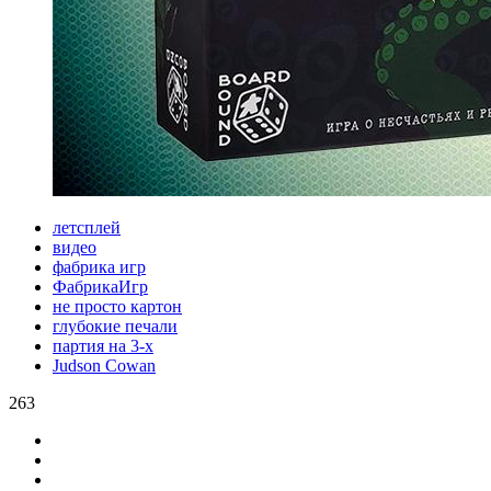
летсплей
видео
фабрика игр
ФабрикаИгр
не просто картон
глубокие печали
партия на 3-х
Judson Cowan
263