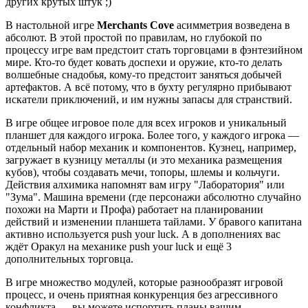
других крутых штук ;)
В настольной игре
Merchants Cove
асимметрия возведена в
абсолют. В этой простой по правилам, но глубокой по
процессу игре вам предстоит стать торговцами в фэнтезийном
мире. Кто-то будет ковать доспехи и оружие, кто-то делать
волшебные снадобья, кому-то предстоит заняться добычей
артефактов. А всё потому, что в бухту регулярно прибывают
искатели приключений, и им нужны запасы для странствий.
В игре общее игровое поле для всех игроков и уникальный
планшет для каждого игрока. Более того, у каждого игрока —
отдельный набор механик и компонентов. Кузнец, например,
загружает в кузницу металлы (и это механика размещения
кубов), чтобы создавать мечи, топоры, шлемы и кольчуги.
Действия алхимика напомнят вам игру "Лаборатория" или
"Зума". Машина времени (где персонажи абсолютно случайно
похожи на Марти и Профа) работает на планировании
действий и изменении планшета тайлами. У бравого капитана
активно используется push your luck. А в дополнениях вас
ждёт Оракул на механике push your luck и ещё 3
дополнительных торговца.
В игре множество модулей, которые разнообразят игровой
процесс, и очень приятная конкуренция без агрессивного
конфликта — вы можете испортить планы вашим