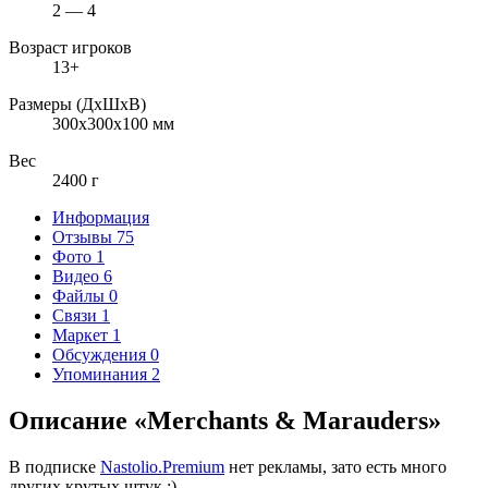
2 — 4
Возраст игроков
13+
Размеры (ДxШxВ)
300x300x100 мм
Вес
2400 г
Информация
Отзывы
75
Фото
1
Видео
6
Файлы
0
Связи
1
Маркет
1
Обсуждения
0
Упоминания
2
Описание «Merchants & Marauders»
В подписке
Nastolio.Premium
нет рекламы, зато есть много
других крутых штук ;)