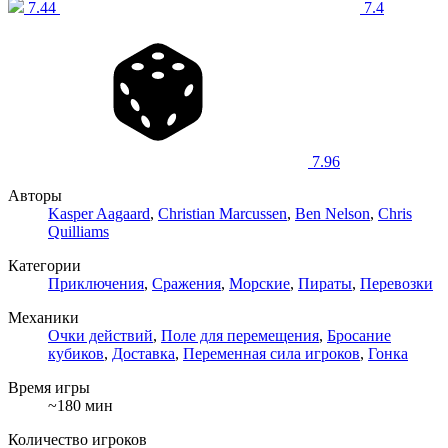
7.44
7.4
7.96
Авторы
Kasper Aagaard
,
Christian Marcussen
,
Ben Nelson
,
Chris
Quilliams
Категории
Приключения
,
Сражения
,
Морские
,
Пираты
,
Перевозки
Механики
Очки действий
,
Поле для перемещения
,
Бросание
кубиков
,
Доставка
,
Переменная сила игроков
,
Гонка
Время игры
~180 мин
Количество игроков