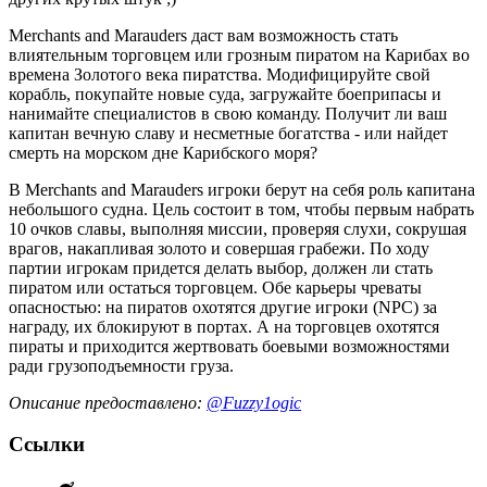
Merchants and Marauders даст вам возможность стать
влиятельным торговцем или грозным пиратом на Карибах во
времена Золотого века пиратства. Модифицируйте свой
корабль, покупайте новые суда, загружайте боеприпасы и
нанимайте специалистов в свою команду. Получит ли ваш
капитан вечную славу и несметные богатства - или найдет
смерть на морском дне Карибского моря?
В Merchants and Marauders игроки берут на себя роль капитана
небольшого судна. Цель состоит в том, чтобы первым набрать
10 очков славы, выполняя миссии, проверяя слухи, сокрушая
врагов, накапливая золото и совершая грабежи. По ходу
партии игрокам придется делать выбор, должен ли стать
пиратом или остаться торговцем. Обе карьеры чреваты
опасностью: на пиратов охотятся другие игроки (NPC) за
награду, их блокируют в портах. А на торговцев охотятся
пираты и приходится жертвовать боевыми возможностями
ради грузоподъемности груза.
Описание предоставлено:
@Fuzzy1ogic
Ссылки