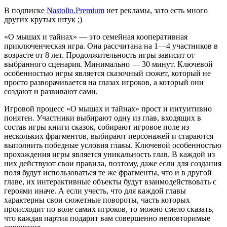
В подписке
Nastolio.Premium
нет рекламы, зато есть много
других крутых штук ;)
«О мышах и тайнах» — это семейная кооперативная
приключенческая игра. Она рассчитана на 1—4 участников в
возрасте от 8 лет. Продолжительность игры зависит от
выбранного сценария. Минимально — 30 минут. Ключевой
особенностью игры является сказочный сюжет, который не
просто разворачивается на глазах игроков, а который они
создают и развивают сами.
Игровой процесс «О мышах и тайнах» прост и интуитивно
понятен. Участники выбирают одну из глав, входящих в
состав игры книги сказок, собирают игровое поле из
нескольких фрагментов, выбирают персонажей и стараются
выполнить победные условия главы. Ключевой особенностью
прохождения игры является уникальность глав. В каждой из
них действуют свои правила, поэтому, даже если для создания
поля будут использоваться те же фрагменты, что и в другой
главе, их интерактивные объекты будут взаимодействовать с
героями иначе. А если учесть, что для каждой главы
характерны свои сюжетные повороты, часть которых
происходит по воле самих игроков, то можно смело сказать,
что каждая партия подарит вам совершенно неповторимые