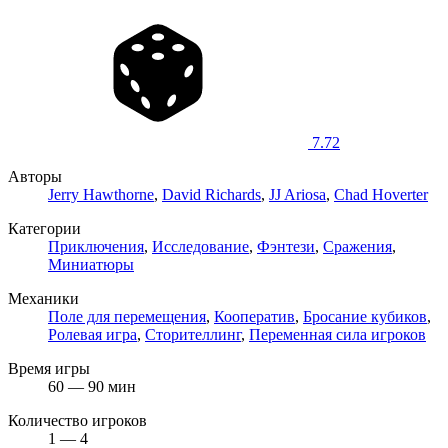
7.72
Авторы
Jerry Hawthorne
,
David Richards
,
JJ Ariosa
,
Chad Hoverter
Категории
Приключения
,
Исследование
,
Фэнтези
,
Сражения
,
Миниатюры
Механики
Поле для перемещения
,
Кооператив
,
Бросание кубиков
,
Ролевая игра
,
Сторителлинг
,
Переменная сила игроков
Время игры
60 — 90 мин
Количество игроков
1 — 4