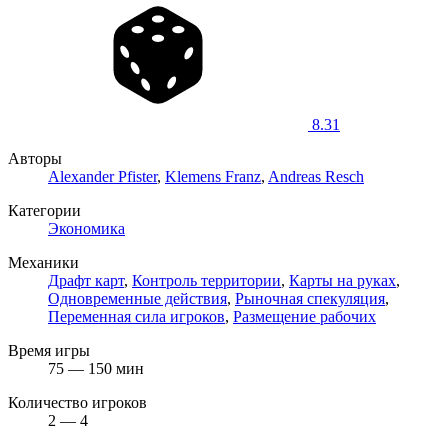
8.31
Авторы
Alexander Pfister
,
Klemens Franz
,
Andreas Resch
Категории
Экономика
Механики
Драфт карт
,
Контроль территории
,
Карты на руках
,
Одновременные действия
,
Рыночная спекуляция
,
Переменная сила игроков
,
Размещение рабочих
Время игры
75 — 150 мин
Количество игроков
2 — 4