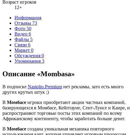
Возраст игроков
12+
Информация
Отзывы
73
Фото
50
Видео
6
Файлы
5
Связи
6
Маркет
0
Обсуждения
0
Упоминания
3
Описание «Mombasa»
В подписке
Nastolio.Premium
нет рекламы, зато есть много
других крутых штук ;)
В
Момбасе
игроки приобретают акции частных компаний,
базирующихся в Момбасе, Кейптауне, Сент-Луисе и Каире, и
распространяют торговые посты этих компаний по всему
Африканскому континенту, чтобы заработать больше денег.
В
Момбасе
создана уникальная механика повторного
использования карт, которая управляет игровым процессом.