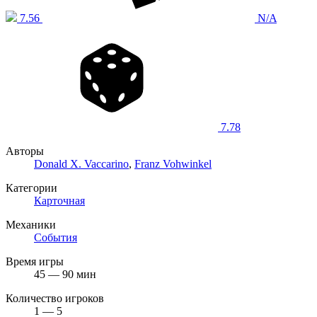
7.56
N/A
7.78
Авторы
Donald X. Vaccarino
,
Franz Vohwinkel
Категории
Карточная
Механики
События
Время игры
45 — 90 мин
Количество игроков
1 — 5