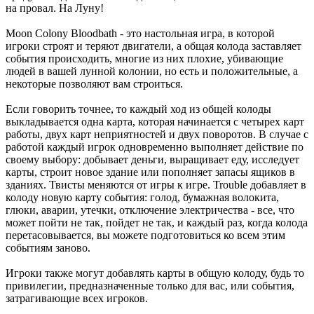
на провал. На Луну!
Moon Colony Bloodbath - это настольная игра, в которой
игроки строят и теряют двигатели, а общая колода заставляет
события происходить, многие из них плохие, убивающие
людей в вашей лунной колонии, но есть и положительные, а
некоторые позволяют вам строиться.
Если говорить точнее, то каждый ход из общей колоды
выкладывается одна карта, которая начинается с четырех карт
работы, двух карт неприятностей и двух поворотов. В случае с
работой каждый игрок одновременно выполняет действие по
своему выбору: добывает деньги, выращивает еду, исследует
карты, строит новое здание или пополняет запасы ящиков в
зданиях. Твисты меняются от игры к игре. Trouble добавляет в
колоду новую карту события: голод, бумажная волокита,
глюки, аварии, утечки, отключение электричества - все, что
может пойти не так, пойдет не так, и каждый раз, когда колода
перетасовывается, вы можете подготовиться ко всем этим
событиям заново.
Игроки также могут добавлять карты в общую колоду, будь то
привилегии, предназначенные только для вас, или события,
затрагивающие всех игроков.