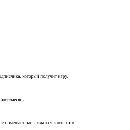
одписчика, который получит игру.
ублей/месяц.
 не помешает наслаждаться контентом.