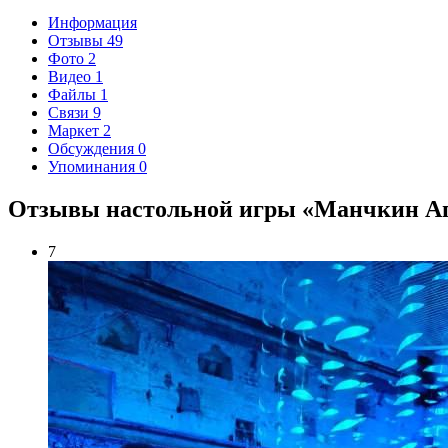
Информация
Отзывы
49
Фото
2
Видео
1
Файлы
1
Связи
9
Маркет
2
Обсуждения
0
Упоминания
0
Отзывы настольной игры «Манчкин А
7