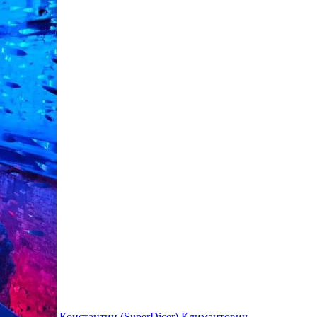
Константин (SuperDicer) Климантович