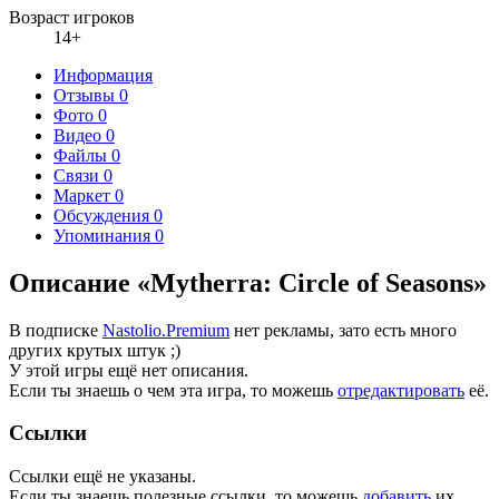
Возраст игроков
14+
Информация
Отзывы
0
Фото
0
Видео
0
Файлы
0
Связи
0
Маркет
0
Обсуждения
0
Упоминания
0
Описание «Mytherra: Circle of Seasons»
В подписке
Nastolio.Premium
нет рекламы, зато есть много
других крутых штук ;)
У этой игры ещё нет описания.
Если ты знаешь о чем эта игра, то можешь
отредактировать
её.
Ссылки
Ссылки ещё не указаны.
Если ты знаешь полезные ссылки, то можешь
добавить
их.