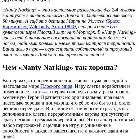
«Nanty Narking» – это настольное развлечение для 2-4 человек
в антураже викторианского Лондона, длительностью около
60 минут. А ещё это детище Мартина Уоллеса (
Брасс:
Бирмингем
,
Wildlands
,
Анно 1800
), перерождение его
культовой игры Плоский мир: Анк-Морпорк. В «Nanty Narking»
вас ждёт динамичное состязание на карточном движке с
полем, тайными ролями и элементами контроля территорий.
Ваша цель в игре — осуществить собственный хитроумный
план по захвату Лондона быстрее оппонентов!
Чем «Nanty Narking» так хороша?
Во-первых, это перевоплощение ставшего уже легендой в
настольном мире
Плоского мира
. Игру слегка доработали и
поменяли сеттинг — в первую очередь из-за утраты прав на
вселенную Терри Пратчетта; но оригинальная игра была
настолько хороша и популярна, что её во что бы то ни стало
решили переиздать. В отличие от той версии игры, здесь в
дополнение к слегка переработанным картам присутствует
сразу несколько режимов/версий игры. Это и альтернативный
набор персонажей с целями на игру, и уникальные
способности у каждого вашего агента и каждого здания на
поле!