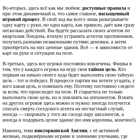
Во-вторых, здесь всё как мы любим:
доступные правила
и
при этом динамичный и, что самое главное,
насыщенный
игровой процесс
. В свой ход вы всего лишь разыгрываете
одну карту с руки, но одна карта, как правило, даёт вам сразу
несколько действий. Вы будете рассылать своих агентов по
кварталам Лондона, втихую устранять агентов противников,
получать разными незаконными путями денежки, а затем
приобретать на них ценные здания. Всё — в зависимости от
карт на руке и ситуации на поле.
В-третьих, здесь все игроки постоянно вовлечены. Фишка в
том, что у каждого игрока на игру своя
тайная цель
. Кто
первым на начало своего хода будет выполнять свою тайную
цель – тот и победил. В процессе партии вы хотите угадать, у
кого какая цель, и помешать ему. Поэтому постоянно следите
за всем, что происходит на поле. И стараетесь не только
выполнить свою цель, но и повлиять на оппонентов. Влиять
на других игроков здесь можно и нужно: иногда получится
списать смерть соседского агента на несчастный случай,
иногда — своровать у того же соседа пару шиллингов, а
иногда и подорвать целое здание (во имя королевы, конечно!).
Наконец, тема
викторианской Англии
, с её активной
жизнью, подковёрными играми и злачными улочками, где