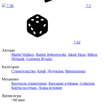
7.38
7.5
7.42
Авторы
Martin Wallace
,
Bartek Jędrzejewski
,
Jakub Skop
,
Miłosz
Wojtasik
,
Grzegorz Ryszko
Категории
Строительство
,
Блеф
,
Дедукция
,
Миниатюры
Механики
Контроль территории
,
Бросание кубиков
,
События
,
Карты на руках
,
Атака игроков
Время игры
~60 мин