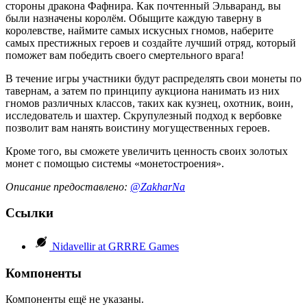
стороны дракона Фафнира. Как почтенный Эльваранд, вы
были назначены королём. Обыщите каждую таверну в
королевстве, наймите самых искусных гномов, наберите
самых престижных героев и создайте лучший отряд, который
поможет вам победить своего смертельного врага!
В течение игры участники будут распределять свои монеты по
тавернам, а затем по принципу аукциона нанимать из них
гномов различных классов, таких как кузнец, охотник, воин,
исследователь и шахтер. Скрупулезный подход к вербовке
позволит вам нанять воистину могущественных героев.
Кроме того, вы сможете увеличить ценность своих золотых
монет с помощью системы «монетостроения».
Описание предоставлено:
@ZakharNa
Ссылки
Nidavellir at GRRRE Games
Компоненты
Компоненты ещё не указаны.