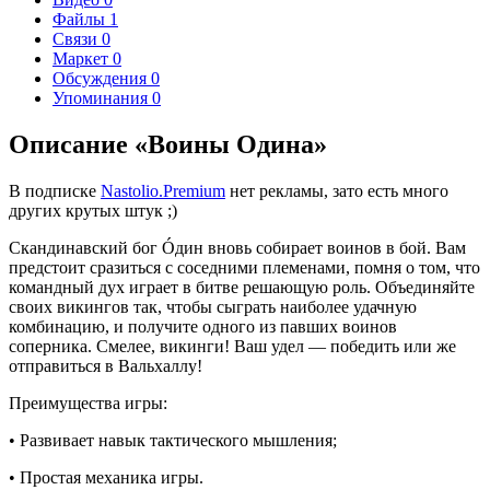
Файлы
1
Связи
0
Маркет
0
Обсуждения
0
Упоминания
0
Описание «Воины Одина»
В подписке
Nastolio.Premium
нет рекламы, зато есть много
других крутых штук ;)
Скандинавский бог Óдин вновь собирает воинов в бой. Вам
предстоит сразиться с соседними племенами, помня о том, что
командный дух играет в битве решающую роль. Объединяйте
своих викингов так, чтобы сыграть наиболее удачную
комбинацию, и получите одного из павших воинов
соперника. Смелее, викинги! Ваш удел — победить или же
отправиться в Вальхаллу!
Преимущества игры:
• Развивает навык тактического мышления;
• Простая механика игры.