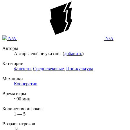
N/A
N/A
Авторы
Авторы ещё не указаны (
добавить
)
Категории
Фэнтези
,
Средневековые
,
Поп-культура
Механики
Кооператив
Время игры
~90 мин
Количество игроков
1 — 5
Возраст игроков
14+