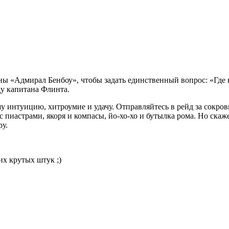
ны «Адмирал Бенбоу», чтобы задать единственный вопрос: «Где к
ду капитана Флинта.
 интуицию, хитроумие и удачу. Отправляйтесь в рейд за сокро
 пиастрами, якоря и компасы, йо-хо-хо и бутылка рома. Но скаж
ру.
их крутых штук ;)