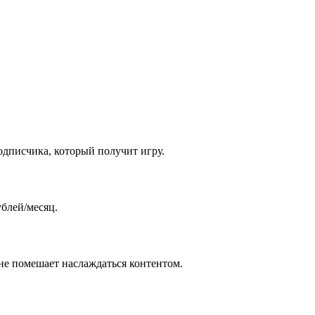
одписчика, который получит игру.
ублей/месяц.
 не помешает наслаждаться контентом.