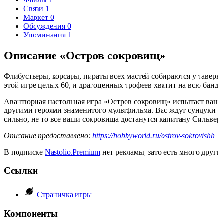
Связи
1
Маркет
0
Обсуждения
0
Упоминания
1
Описание «Остров сокровищ»
Флибустьеры, корсары, пираты всех мастей собираются у тавер
этой игре целых 60, и драгоценных трофеев хватит на всю бан
Авантюрная настольная игра «Остров сокровищ» испытает вашу
другими героями знаменитого мультфильма. Вас ждут сундуки с
сильно, не то все ваши сокровища достанутся капитану Сильве
Описание предоставлено:
https://hobbyworld.ru/ostrov-sokrovishh
В подписке
Nastolio.Premium
нет рекламы, зато есть много друг
Ссылки
Страничка игры
Компоненты