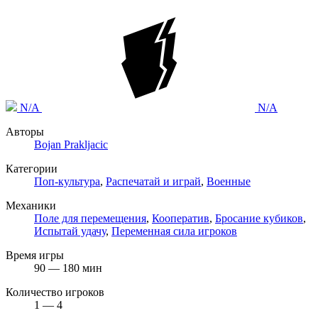
N/A
N/A
Авторы
Bojan Prakljacic
Категории
Поп-культура
,
Распечатай и играй
,
Военные
Механики
Поле для перемещения
,
Кооператив
,
Бросание кубиков
,
Испытай удачу
,
Переменная сила игроков
Время игры
90 — 180 мин
Количество игроков
1 — 4