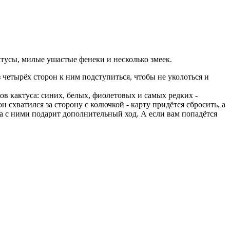
тусы, милые ушастые фенеки и несколько змеек.
з четырёх сторон к ним подступиться, чтобы не уколоться и
ов кактуса: синих, белых, фиолетовых и самых редких -
он схватился за сторону с колючкой - карту придётся сбросить, а
а с ними подарит дополнительный ход. А если вам попадётся