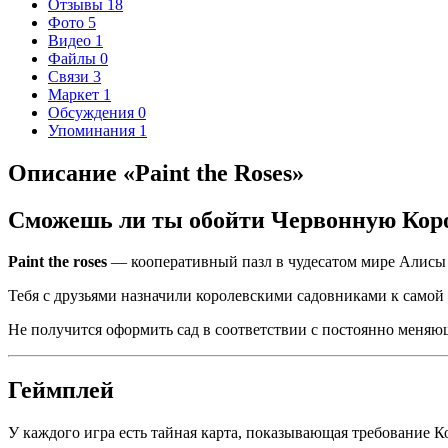
Отзывы
18
Фото
5
Видео
1
Файлы
0
Связи
3
Маркет
1
Обсуждения
0
Упоминания
1
Описание «Paint the Roses»
Сможешь ли ты обойти Червонную Кор
Paint the roses
— кооперативный пазл в чудесатом мире Алисы в
Тебя с друзьями назначили королевскими садовниками к самой
Не получится оформить сад в соответствии с постоянно меняю
Геймплей
У каждого игра есть тайная карта, показывающая требование К