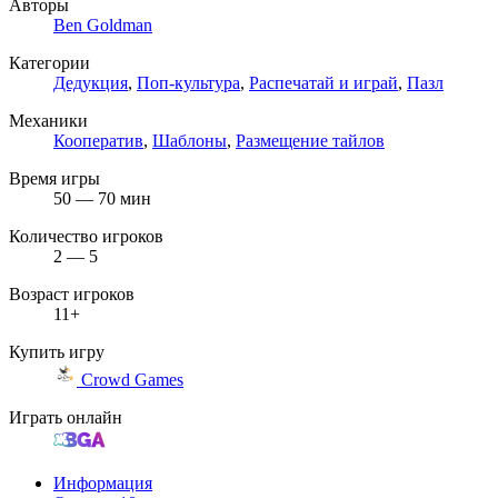
Авторы
Ben Goldman
Категории
Дедукция
,
Поп-культура
,
Распечатай и играй
,
Пазл
Механики
Кооператив
,
Шаблоны
,
Размещение тайлов
Время игры
50 — 70 мин
Количество игроков
2 — 5
Возраст игроков
11+
Купить игру
Crowd Games
Играть онлайн
Информация