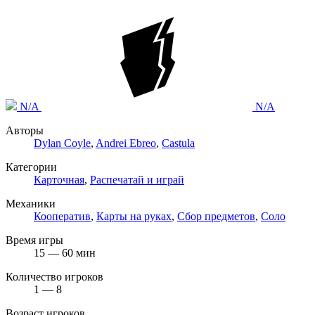
N/A
N/A
Авторы
Dylan Coyle
,
Andrei Ebreo
,
Castula
Категории
Карточная
,
Распечатай и играй
Механики
Кооператив
,
Карты на руках
,
Сбор предметов
,
Соло
Время игры
15 — 60 мин
Количество игроков
1 — 8
Возраст игроков