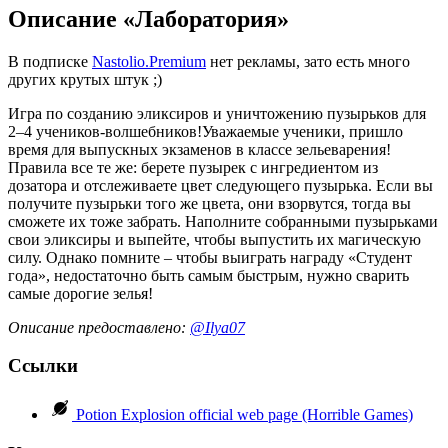
Описание «Лаборатория»
В подписке
Nastolio.Premium
нет рекламы, зато есть много
других крутых штук ;)
Игра по созданию эликсиров и уничтожению пузырьков для
2–4 учеников-волшебников!Уважаемые ученики, пришло
время для выпускных экзаменов в классе зельеварения!
Правила все те же: берете пузырек с ингредиентом из
дозатора и отслеживаете цвет следующего пузырька. Если вы
получите пузырьки того же цвета, они взорвутся, тогда вы
сможете их тоже забрать. Наполните собранными пузырьками
свои эликсиры и выпейте, чтобы выпустить их магическую
силу. Однако помните – чтобы выиграть награду «Студент
года», недостаточно быть самым быстрым, нужно сварить
самые дорогие зелья!
Описание предоставлено:
@Ilya07
Ссылки
Potion Explosion official web page (Horrible Games)