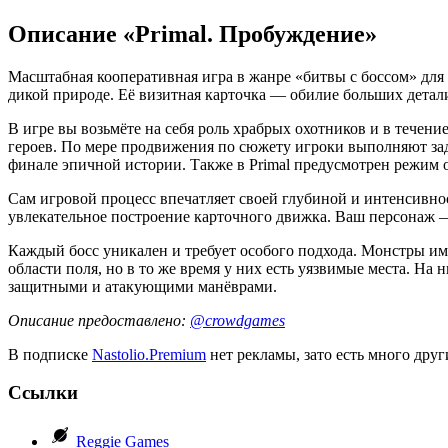
Описание «Primal. Пробуждение»
Масштабная кооперативная игра в жанре «битвы с боссом» для 
дикой природе. Её визитная карточка — обилие больших детал
В игре вы возьмёте на себя роль храбрых охотников и в течен
героев. По мере продвижения по сюжету игроки выполняют зада
финале эпичной истории. Также в Primal предусмотрен режим од
Сам игровой процесс впечатляет своей глубиной и интенсивно
увлекательное построение карточного движка. Ваш персонаж —
Каждый босс уникален и требует особого подхода. Монстры и
области поля, но в то же время у них есть уязвимые места. На
защитными и атакующими манёврами.
Описание предоставлено:
@crowdgames
В подписке
Nastolio.Premium
нет рекламы, зато есть много друг
Ссылки
Reggie Games