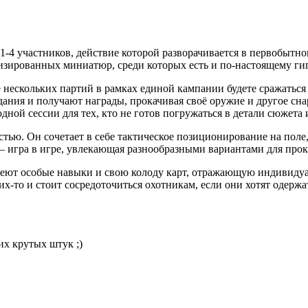
1-4 участников, действие которой разворачивается в первобытн
изированных миниатюр, среди которых есть и по-настоящему ги
ие нескольких партий в рамках единой кампании будете сражатьс
ния и получают награды, прокачивая своё оружие и другое снаря
ной сессии для тех, кто не готов погружаться в детали сюжета 
стью. Он сочетает в себе тактическое позиционирование на пол
 игра в игре, увлекающая разнообразными вариантами для прок
меют особые навыки и свою колоду карт, отражающую индивидуа
 них-то и стоит сосредоточиться охотникам, если они хотят одер
их крутых штук ;)