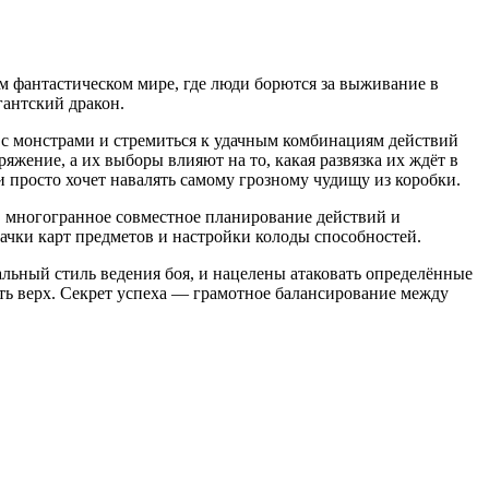
ом фантастическом мире, где люди борются за выживание в
гантский дракон.
я с монстрами и стремиться к удачным комбинациям действий
жение, а их выборы влияют на то, какая развязка их ждёт в
и просто хочет навалять самому грозному чудищу из коробки.
е, многогранное совместное планирование действий и
ачки карт предметов и настройки колоды способностей.
льный стиль ведения боя, и нацелены атаковать определённые
жать верх. Секрет успеха — грамотное балансирование между