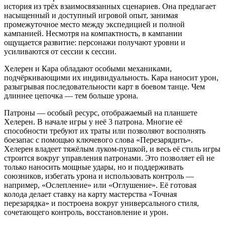
история из трёх взаимосвязанных сценариев. Она предлагает
насыщенный и доступный игровой опыт, занимая
промежуточное место между экспедицией и полной
кампанией. Несмотря на компактность, в кампании
ощущается развитие: персонажи получают уровни и
усиливаются от сессии к сессии.
Хелерен и Кара обладают особыми механиками,
подчёркивающими их индивидуальность. Кара наносит урон,
разыгрывая последовательности карт в боевом танце. Чем
длиннее цепочка — тем больше урона.
Патроны — особый ресурс, отображаемый на планшете
Хелерен. В начале игры у неё 3 патрона. Многие её
способности требуют их траты или позволяют восполнять
боезапас с помощью ключевого слова «Перезарядить».
Хелерен владеет тяжёлым луком-пушкой, и весь её стиль игры
строится вокруг управления патронами. Это позволяет ей не
только наносить мощные удары, но и поддерживать
союзников, избегать урона и использовать контроль —
например, «Ослепление» или «Оглушение». Её готовая
колода делает ставку на карту мастерства «Точная
перезарядка» и построена вокруг универсального стиля,
сочетающего контроль, восстановление и урон.