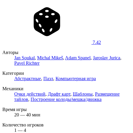
7.42
Авторы
Jan Soukal
,
Michal Mikeš
,
Adam Spanel
,
Jaroslav Jurica
,
Pavel Richter
Категории
Абстрактные
,
Пазл
,
Компьютерная игра
Механики
Очки действий
,
Драфт карт
,
Шаблоны
,
Размещение
тайлов
,
Построение колоды/мешка/движка
Время игры
20 — 40 мин
Количество игроков
1 — 4