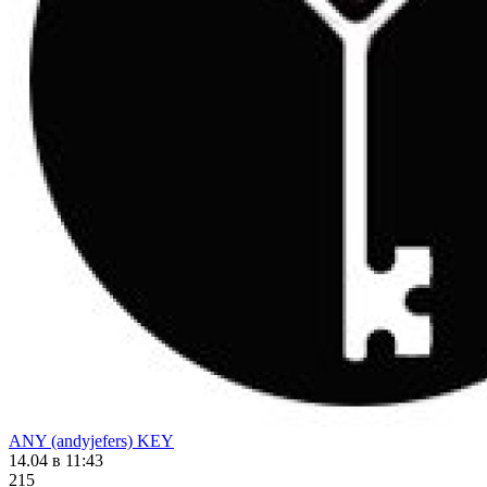
ANY (andyjefers) KEY
14.04 в 11:43
215