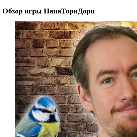
Обзор игры НанаТориДори