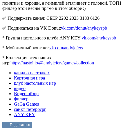
понятны и хороши, а геймплей затягивает с головой. ТОП1
филлер этой весны прямо в этом обзоре :)
✅ Поддержать канал: СБЕР 2202 2023 3183 6126
✅ Подписаться на VK Donut:
vk.com/donut/anykeyspb
* Группа настольного клуба ANY KEY:
vk.com/anykeyspb
* Мой личный контакт:
vk.com/andyjefers
* Коллекция всех наших
игр:
https://nastol.io/@andyjefers/games/collection
канал о настолках
Карточная игра
клуб настольных игр
видео
Видео обзор
филлер
GaGa Games
санкт-петербург
ANY KEY
Поделиться