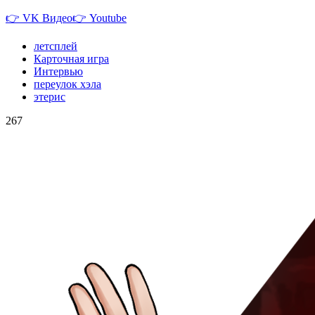
👉 VK Видео👉 Youtube
летсплей
Карточная игра
Интервью
переулок хэла
этерис
267