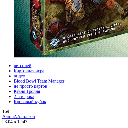
летсплей
Карточная игра
видео
Blood Bowl Team Manager
не просто картон
Кузня Тролля
2-5 игрока
Кровавый кубок
169
AaronAAaronson
23.04 в 12:43