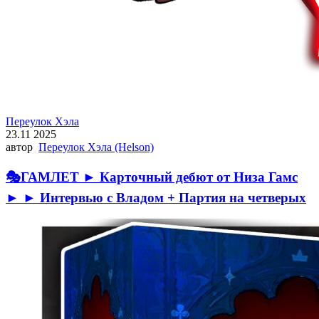
Переулок Хэла
23.11 2025
автор
Переулок Хэла (Helson)
🎭ГАМЛЕТ ► Карточный дебют от Низа Гамс
► ► Интервью с Владом + Партия на четверых