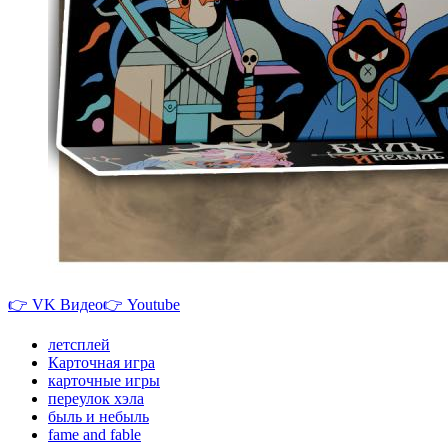
👉 VK Видео👉 Youtube
летсплей
Карточная игра
карточные игры
переулок хэла
быль и небыль
fame and fable