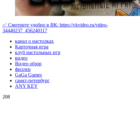
✅ Cмотрите удобно в ВК: https://vkvideo.ru/video-
34440237_456240117
канал о настолках
Карточная игра
клуб настольных игр
видео
Видео обзор
филлер
GaGa Games
санкт-петербург
ANY KEY
208