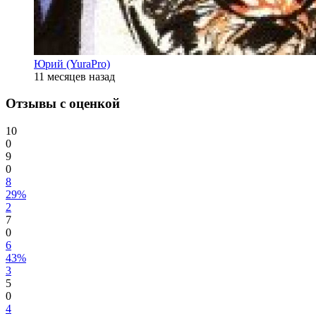
Юрий (YuraPro)
11 месяцев назад
Отзывы с оценкой
10
0
9
0
8
29%
2
7
0
6
43%
3
5
0
4