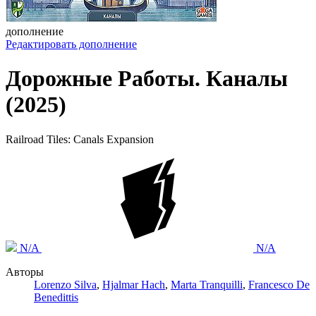
дополнение
Редактировать дополнение
Дорожные Работы. Каналы
(2025)
Railroad Tiles: Canals Expansion
N/A
N/A
Авторы
Lorenzo Silva
,
Hjalmar Hach
,
Marta Tranquilli
,
Francesco De
Benedittis