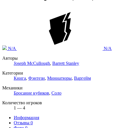
N/A
N/A
Авторы
Joseph McCullough
,
Barrett Stanley
Категории
Книга
,
Фэнтези
,
Миниатюры
,
Варгейм
Механики
Бросание кубиков
,
Соло
Количество игроков
1 — 4
Информация
Отзывы
0
Фото
0